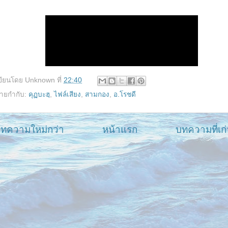
ขียนโดย
Unknown
ที่
22:40
้ายกำกับ:
คุฏบะฮฺ
,
ไฟล์เสียง
,
สามกอง
,
อ.โรชดี
ทความใหม่กว่า
หน้าแรก
บทความที่เก่