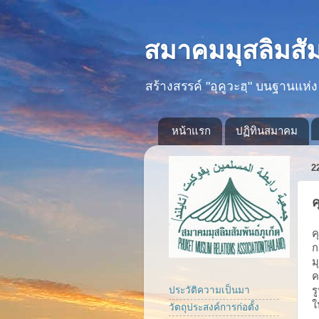
สมาคมมุสลิมสัมพ
สร้างสรรค์ "อุคูวะฮฺ" บนฐานแห่ง
หน้าแรก
ปฏิทินสมาคม
2
ค
ค
ก
ม
ค
ร
ประวัติความเป็นมา
ใ
วัตถุประสงค์การก่อตั้ง