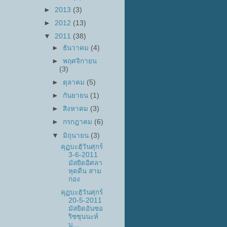
►
2013
(3)
►
2012
(13)
▼
2011
(38)
►
ธันวาคม
(4)
►
พฤศจิกายน
(3)
►
ตุลาคม
(5)
►
กันยายน
(1)
►
สิงหาคม
(3)
►
กรกฎาคม
(6)
▼
มิถุนายน
(3)
คุฏบะฮฺัวันศุกร์
3-6-2011
มัสยิดอิศลา
หุดดีน สาม
กอง
คุฏบะฮฺัวันศุกร์
20-5-2011
มัสยิดอันซอ
ริซซุนนะห์
บ...