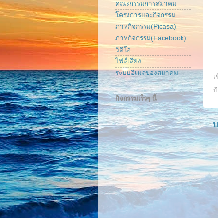
คณะกรรมการสมาคม
โครงการและกิจกรรม
ภาพกิจกรรม(Picasa)
ภาพกิจกรรม(Facebook)
วิดีโอ
ไฟล์เสียง
ระบบอีเมลของสมาคม
เ
ป
กิจกรรมเร็วๆ นี้
บ