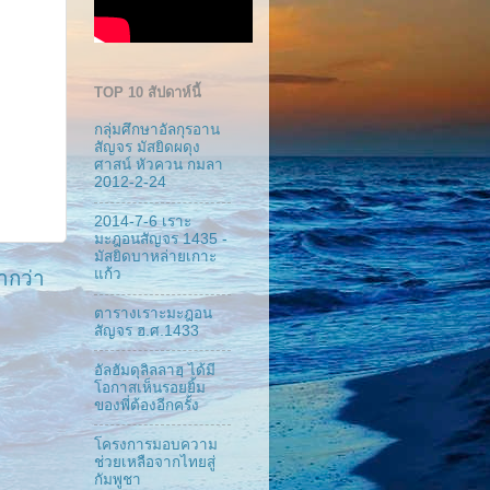
TOP 10 สัปดาห์นี้
กลุ่มศึกษาอัลกุรอาน
สัญจร มัสยิดผดุง
ศาสน์ หัวควน กมลา
2012-2-24
2014-7-6 เราะ
มะฎอนสัญจร 1435 -
มัสยิดบาหล่ายเกาะ
แก้ว
ากว่า
ตารางเราะมะฎอน
สัญจร ฮ.ศ.1433
อัลฮัมดุลิลลาฮฺ ได้มี
โอกาสเห็นรอยยิ้ม
ของพี่ต้องอีกครั้ง
โครงการมอบความ
ช่วยเหลือจากไทยสู่
กัมพูชา