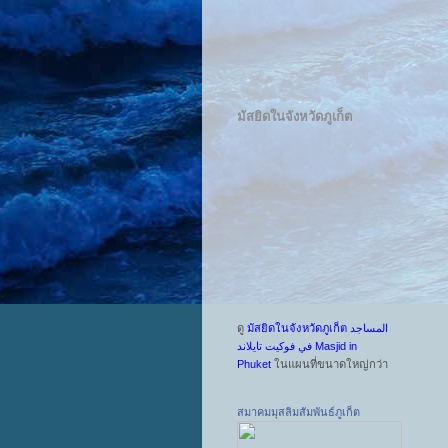
มัสยิดในจังหวัดภูเก็ต
ดู
มัสยิดในจังหวัดภูเก็ต المساجد
في فوكيت تايلاند Masjid in
Phuket
ในแผนที่ขนาดใหญ่กว่า
สมาคมมุสลิมสัมพันธ์ภูเก็ต