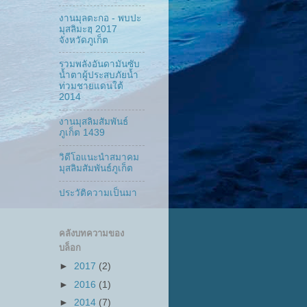
งานมุลตะกอ - พบปะ
มุสลิมะฮฺ 2017
จังหวัดภูเก็ต
รวมพลังอันดามันซับ
น้ำตาผู้ประสบภัยน้ำ
ท่วมชายแดนใต้
2014
งานมุสลิมสัมพันธ์
ภูเก็ต 1439
วิดีโอแนะนำสมาคม
มุสลิมสัมพันธ์ภูเก็ต
ประวัติความเป็นมา
คลังบทความของ
บล็อก
►
2017
(2)
►
2016
(1)
►
2014
(7)